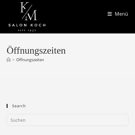
Zum
Inhalt
Menü
springen
Öffnungszeiten
>
Öffnungszeiten
Search
Pre
Es
to