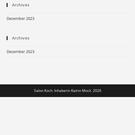
Archives
clo
the
Dezember 2023
sea
pan
Archives
Dezember 2023
Salon Koch. Inhaberin Katrin Mock. 2026